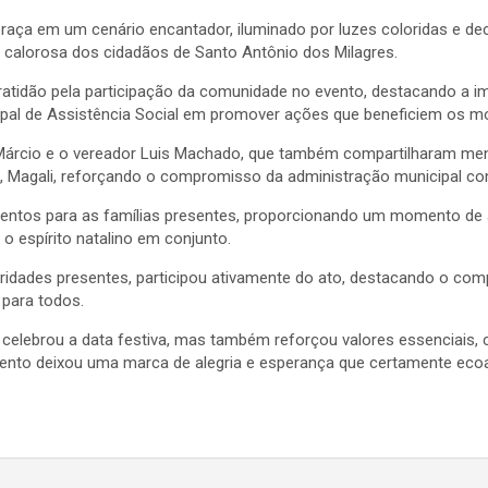
 praça em um cenário encantador, iluminado por luzes coloridas e 
a calorosa dos cidadãos de Santo Antônio dos Milagres.
atidão pela participação da comunidade no evento, destacando a i
nicipal de Assistência Social em promover ações que beneficiem os m
Márcio e o vereador Luis Machado, que também compartilharam men
o, Magali, reforçando o compromisso da administração municipal 
limentos para as famílias presentes, proporcionando um momento de
 o espírito natalino em conjunto.
oridades presentes, participou ativamente do ato, destacando o c
 para todos.
celebrou a data festiva, mas também reforçou valores essenciais, 
nto deixou uma marca de alegria e esperança que certamente ec