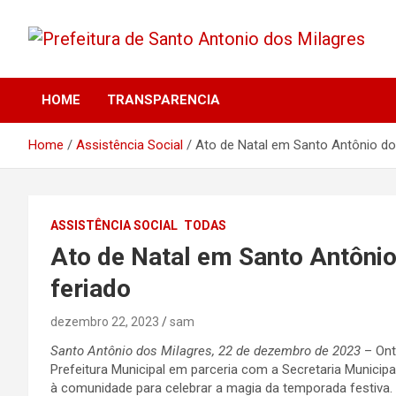
Skip
to
content
Santo Antonio dos Milagres – Piauí – Brasil
Prefeitura de Santo
HOME
TRANSPARENCIA
Antonio dos Milagres
Home
Assistência Social
Ato de Natal em Santo Antônio dos
ASSISTÊNCIA SOCIAL
TODAS
Ato de Natal em Santo Antônio
feriado
dezembro 22, 2023
sam
Santo Antônio dos Milagres, 22 de dezembro de 2023
– Ont
Prefeitura Municipal em parceria com a Secretaria Municip
à comunidade para celebrar a magia da temporada festiva.