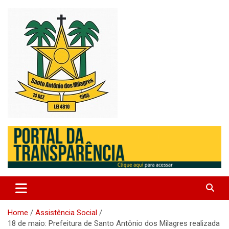
Skip
to
content
Santo Antonio dos Milagres – Piauí – Brasil
Prefeitura de Santo Antonio
dos Milagres
Home
Assistência Social
18 de maio: Prefeitura de Santo Antônio dos Milagres realizada