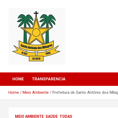
Skip
to
content
Santo Antonio dos Milagres – Piauí – Brasil
Prefeitura de Santo
HOME
TRANSPARENCIA
Antonio dos Milagres
Home
Meio Ambiente
Prefeitura de Santo Antônio dos Mila
MEIO AMBIENTE
SAÚDE
TODAS