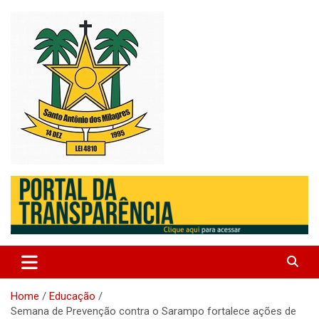
Skip
to
content
Santo Antonio dos Milagres – Piauí – Brasil
Prefeitura de Santo Antonio
dos Milagres
Home
Educação
Semana de Prevenção contra o Sarampo fortalece ações de