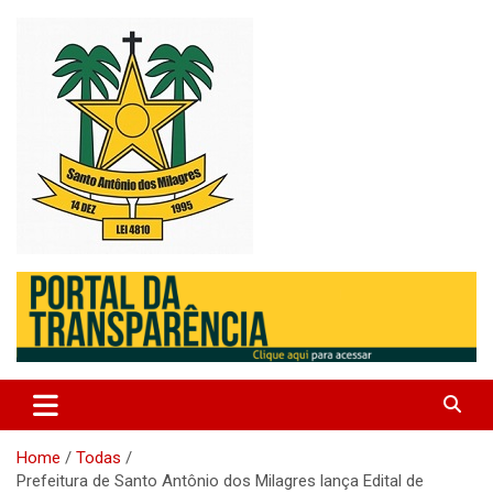
Skip
to
content
Santo Antonio dos Milagres – Piauí – Brasil
Prefeitura de Santo Antonio
dos Milagres
Home
Todas
Prefeitura de Santo Antônio dos Milagres lança Edital de