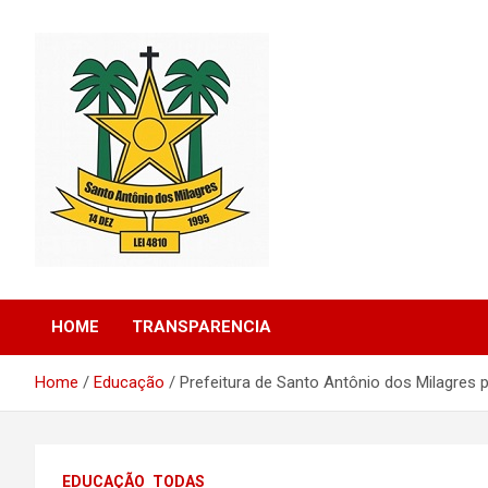
Skip
to
content
Santo Antonio dos Milagres – Piauí – Brasil
Prefeitura de Santo
HOME
TRANSPARENCIA
Antonio dos Milagres
Home
Educação
Prefeitura de Santo Antônio dos Milagres
EDUCAÇÃO
TODAS