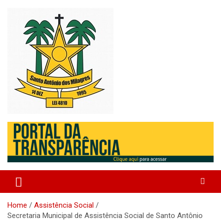
Skip
to
content
Santo Antonio dos Milagres – Piauí – Brasil
Prefeitura de Santo Antonio
dos Milagres
Home
Assistência Social
Secretaria Municipal de Assistência Social de Santo Antônio