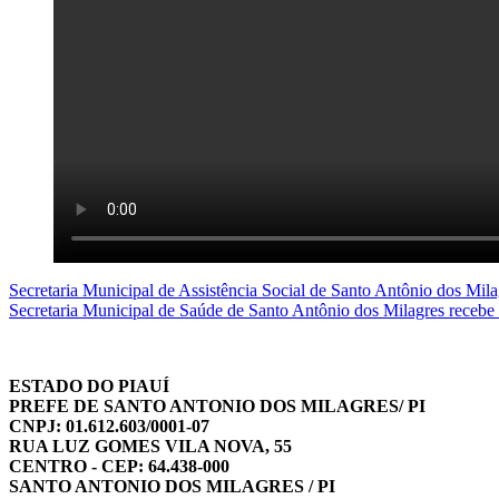
Navegação
Secretaria Municipal de Assistência Social de Santo Antônio dos Mi
Secretaria Municipal de Saúde de Santo Antônio dos Milagres recebe 
de
Post
ESTADO DO PIAUÍ
PREFE DE SANTO ANTONIO DOS MILAGRES/ PI
CNPJ: 01.612.603/0001-07
RUA LUZ GOMES VILA NOVA, 55
CENTRO - CEP: 64.438-000
SANTO ANTONIO DOS MILAGRES / PI