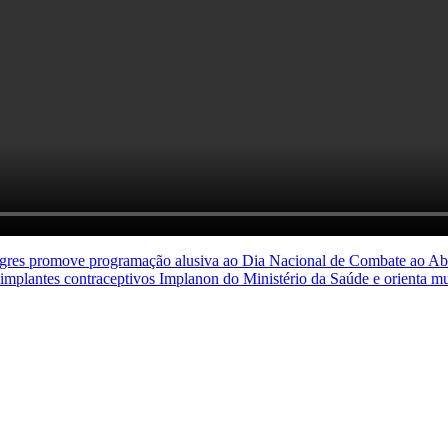
lagres promove programação alusiva ao Dia Nacional de Combate ao Ab
implantes contraceptivos Implanon do Ministério da Saúde e orienta m