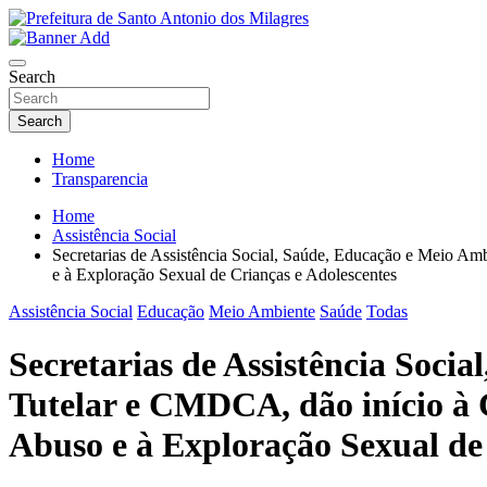
Skip
to
Santo Antonio dos Milagres – Piauí – Brasil
content
Prefeitura de Santo Antonio dos Milagres
Search
Search
Home
Transparencia
Home
Assistência Social
Secretarias de Assistência Social, Saúde, Educação e Meio 
e à Exploração Sexual de Crianças e Adolescentes
Assistência Social
Educação
Meio Ambiente
Saúde
Todas
Secretarias de Assistência Soci
Tutelar e CMDCA, dão início à
Abuso e à Exploração Sexual de